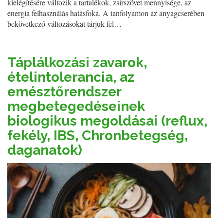
kielégítésére változik a tartalékok, zsírszövet mennyisége, az
energia felhasználás hatásfoka. A tanfolyamon az anyagcserében
bekövetkező változásokat tárjuk fel…
Táplálkozási zavarok,
ételintolerancia, az
emésztőrendszer
megbetegedéseinek
biologikus megoldásai (reflux,
fekély, IBS, Chronbetegség,
daganatok)