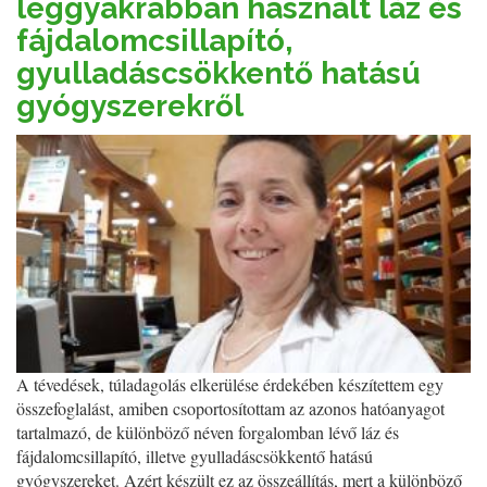
leggyakrabban használt láz és
fájdalomcsillapító,
gyulladáscsökkentő hatású
gyógyszerekről
A tévedések, túladagolás elkerülése érdekében készítettem egy
összefoglalást, amiben csoportosítottam az azonos hatóanyagot
tartalmazó, de különböző néven forgalomban lévő láz és
fájdalomcsillapító, illetve gyulladáscsökkentő hatású
gyógyszereket. Azért készült ez az összeállítás, mert a különböző