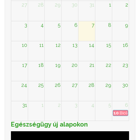
27
28
29
30
31
1
2
3
4
5
6
7
8
9
10
11
12
13
14
15
16
17
18
19
20
21
22
23
24
25
26
27
28
29
30
31
1
2
3
4
5
6
10
Biologiku
Egészségügy új alapokon