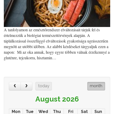
A tanfolyamon az emésztőrendszer elváltozásait tárjuk fel és
értelmezzük a biológiai természettörvények alapján. A
táplálkozással összefüggő elváltozások gyakorisága ugrásszerűen
megnőtt az utóbbi időben. Az alábbi kérdéseket tárgyaljuk ezen a
napon: Mi az oka annak, hogy egyre többen válnak érzékennyé a
gluténre, tejcukorra, hisztamin…
today
month
August 2026
Mon
Tue
Wed
Thu
Fri
Sat
Sun