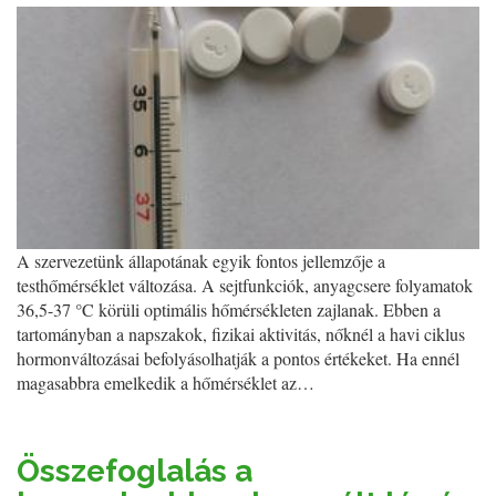
A szervezetünk állapotának egyik fontos jellemzője a
testhőmérséklet változása. A sejtfunkciók, anyagcsere folyamatok
36,5-37 °C körüli optimális hőmérsékleten zajlanak. Ebben a
tartományban a napszakok, fizikai aktivitás, nőknél a havi ciklus
hormonváltozásai befolyásolhatják a pontos értékeket. Ha ennél
magasabbra emelkedik a hőmérséklet az…
Összefoglalás a