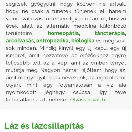
segítsek gyógyulni, hogy közben ne ártsak,
hogy ne csak a tünetek tűnjenek el, hanem
valódi változás történjen. Így jutottam el, hosszú
évek alatt az alternatív medicina különböző
területeire,
homeopátia
,
táncterápia
,
arcolvasás
,
antropozófia
,
biologika
és még sok-
sok minden. Mindig kinyílt egy új kapu, egy új
ismeret, amit hozzátéve az előzőekhez egyre
teljesebb lett az a kép, ami az ember lényét
mutatja meg. Nagyon hamar rájöttem, hogy az,
amit ma gyógyításnak nevezünk, az legtöbbször
olyan, mint egy folyamatosan a víz alá
nyomkodott jéghegy csúcsa, így téve
láthatatlanná a tüneteket.
Olvass tovább...
Láz és lázcsillapítás