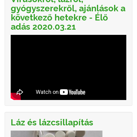
gyógyszerekről, ajánlások a
következő hetekre - Élő
adás 2020.03.21
Láz és lázcsillapítás