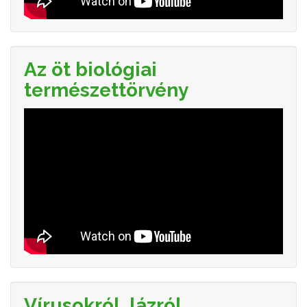
Az öt biológiai
természettörvény
Vírusokról, lázról,