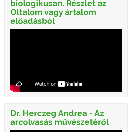
biologikusan. Részlet az
Oltalom vagy ártalom
előadásból
Dr. Herczeg Andrea - Az
arcolvasás művészetéről